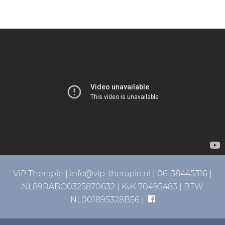
ViP Therapie |
info@vip-therapie.nl
| 06-38445316 |
NL89RABO0325870632 | KvK 70495483 | BTW
NL001895328B56 |