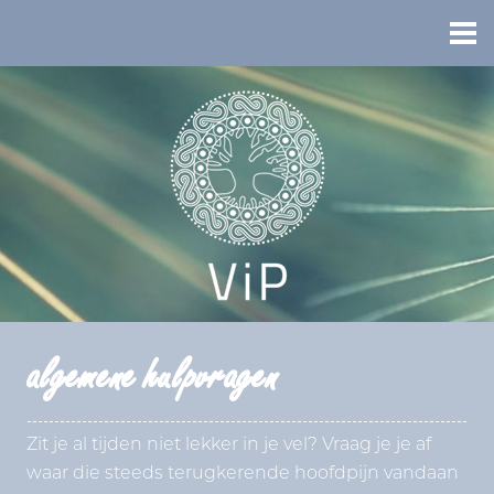
algemene hulpvragen
Zit je al tijden niet lekker in je vel? Vraag je je af
waar die steeds terugkerende hoofdpijn vandaan